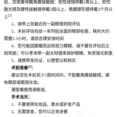
前，您需要停戴角膜接触镜：软性球镜停戴1周以上，软性
散光镜及硬性接触镜停戴3周以上，角膜塑形镜停戴3个月以
[2]
上
2、请带上您最近的一副眼镜到院评估
3、术前评估
包括一系列较全面的眼部检查，耗时大约
需要2-3小时，请您合理安排时间
4、
您可能因散瞳而出现视力模糊，请
不要
在评估后立
刻驾驶；可以考虑带一副太阳镜来保护眼睛，免受强光刺激
5、请携带身份证，以便登记和核实
[2]
术前准备
：
建议您在术前至少1周时间内，不配戴角膜接触镜，避
免眼部或眼周化妆。
遵医嘱使用滴眼液。
手术当天：
1、不要使用化妆品、香水或护发产品
2、无需禁食，您可以正常进餐