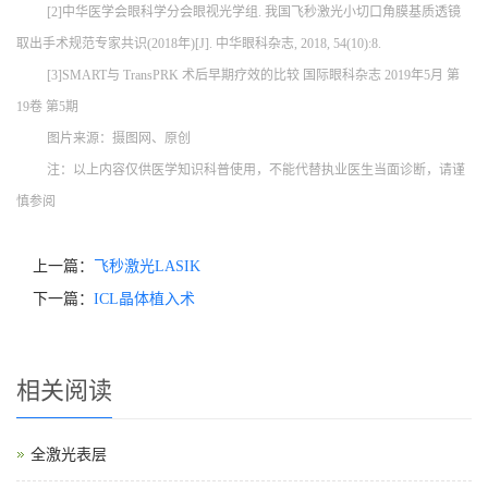
[2]中华医学会眼科学分会眼视光学组. 我国飞秒激光小切口角膜基质透镜
取出手术规范专家共识(2018年)[J]. 中华眼科杂志, 2018, 54(10):8.
[3]SMART与 TransPRK 术后早期疗效的比较 国际眼科杂志 2019年5月 第
19卷 第5期
图片来源：摄图网、原创
注：以上内容仅供医学知识科普使用，不能代替执业医生当面诊断，请谨
慎参阅
上一篇：
飞秒激光LASIK
下一篇：
ICL晶体植入术
相关阅读
全激光表层