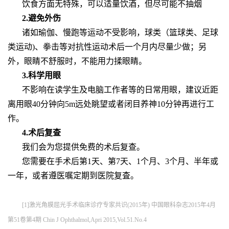
饮食方面无特殊，可以适量饮酒，但尽可能不抽烟
2.避免外伤
诸如瑜伽、慢跑等运动不受影响，球类（篮球类、足球
类运动)、拳击等对抗性运动术后一个月内尽量少做；另
外，眼睛不舒服时，不能用力揉眼睛。
3.科学用眼
不影响在读学生及电脑工作者等的日常用眼，建议近距
离用眼40分钟向5m远处眺望或者闭目养神10分钟再进行工
作。
4.术后复查
我们会为您提供免费的术后复查。
您需要在手术后第1天、第7天、1个月、3个月、半年或
一年，或者遵医嘱定期到医院复査。
[1]激光角膜屈光手术临床诊疗专家共识(2015年) 中国眼科杂志2015年4月
第51卷第4期 Chin J Ophthalmol,Apri 2015,Vol.51.No.4