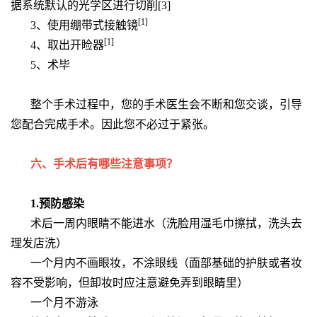
据系统默认的光学区进行切削[3]
[1]
3、使用绷带式接触镜
[1]
4、取出开睑器
5、术毕
整个手术过程中，您的手术医生会不断和您交谈，引导
您配合完成手术。因此您不必过于紧张。
六、手术后有哪些注意事项？
1.预防感染
术后一周内眼睛不能进水（洗脸用湿毛巾擦拭，洗头去
理发店洗）
一个月内不画眼妆，不涂眼线（面部基础的护肤或者妆
容不受影响，但卸妆时应注意避免弄到眼睛里）
一个月不游泳