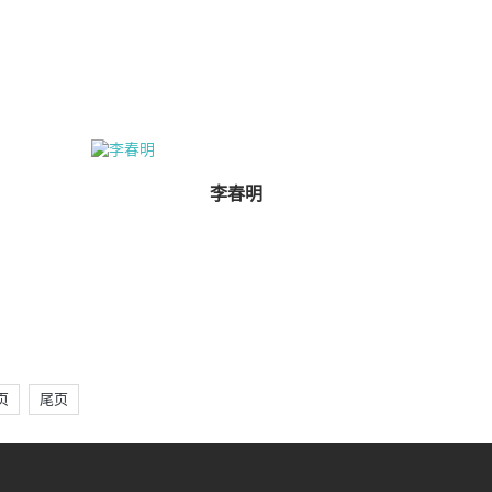
李春明
页
尾页