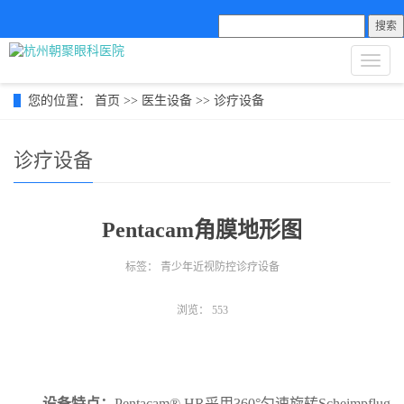
搜索
导
航
菜
您的位置：
首页
>>
医生设备
>>
诊疗设备
单
诊疗设备
Pentacam角膜地形图
标签：
青少年近视防控诊疗设备
浏览：
553
设备特点：
Pentacam® HR采用360°匀速旋转Scheimpflug