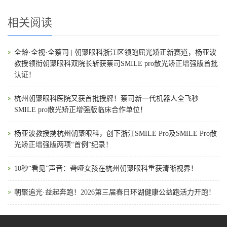
相关阅读
全龄·全视·全蔡司 | 朝聚眼科浙江区领跑屈光矫正新赛道，杨亚波
教授领衔朝聚眼科双院长斩获蔡司SMILE pro散光矫正增强版首批
认证！
杭州朝聚眼科医院又获首批授牌！蔡司新一代机器人全飞秒
SMILE pro散光矫正增强版临床合作单位！
杨亚波教授携杭州朝聚眼科，创下浙江SMILE Pro及SMILE Pro散
光矫正增强版两项“首例”纪录！
10秒“看见”声音：聋哑女孩在杭州朝聚眼科重获清晰视界！
朝聚追光·益起奔跑！2026第三届春日环湖健康公益跑活力开跑！