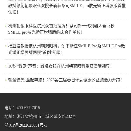
教授领衔朝聚眼科双院长斩获蔡司SMILE pro散光矫正增强版首批
认证！
杭州朝聚眼科医院又获首批授牌！蔡司新一代机器人全飞秒
SMILE pro散光矫正增强版临床合作单位！
杨亚波教授携杭州朝聚眼科，创下浙江SMILE Pro及SMILE Pro散
光矫正增强版两项“首例”纪录！
10秒“看见”声音：聋哑女孩在杭州朝聚眼科重获清晰视界！
朝聚追光·益起奔跑！2026第三届春日环湖健康公益跑活力开跑！
电话：400-677-7015
地址：浙江省杭州市上城区延安路232号
浙ICP备2022025851号-1