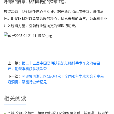
月馈赠的勋章，铭刻着我们的荣耀征程。
展望2025，我们满怀信心与期许，站在新起点心向苍穹，豪情满
怀。朝聚眼科将以勇攀高峰的决心，探索未知的勇气，为眼科事业
注入磅礴力量，引领行业迈向更为璀璨的明天。
上一篇：
第二十三届中国复明扶贫流动眼科手术车交流会召
开，朝聚眼科获多项殊荣
下一篇：
朝聚集团浙江区CEO张宏于全国眼科学术大会分享前
沿洞见，赋能行业新纪元
相关阅读
全龄·全视·全蔡司 | 朝聚眼科浙江区领跑屈光矫正新赛道，杨亚波