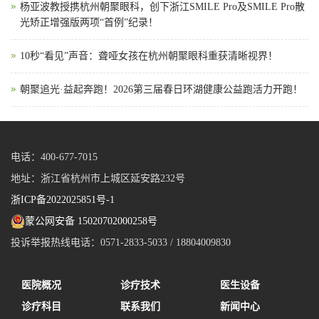
杨亚波教授携杭州朝聚眼科，创下浙江SMILE Pro及SMILE Pro散
光矫正增强版两项“首例”纪录！
10秒“看见”声音：聋哑女孩在杭州朝聚眼科重获清晰视界！
朝聚追光·益起奔跑！2026第三届春日环湖健康公益跑活力开跑！
电话：400-677-7015
地址：浙江省杭州市上城区延安路232号
浙ICP备2022025851号-1
蒙公网安备 15020702000258号
投诉举报热线电话：0571-2833-5033 / 18804009830
医院概况
诊疗技术
医生设备
诊疗科目
联系我们
新闻中心