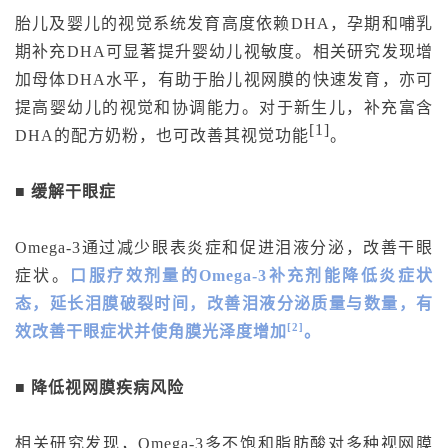
胎儿及婴儿的视觉系统发育高度依赖DHA，孕期和哺乳
期补充DHA可显著提升婴幼儿视敏度。相关研究发现
增
加母体DHA水平，有助于胎儿视网膜的快速发育，亦可
提高婴幼儿的视觉和协调能力。对于新生儿，补充富含
[1]
DHA的配方奶粉，也可改善其视觉功能
。
■ 缓解干眼症
Omega-3通过减少眼表炎症和促进泪液分泌，改善干眼
症状。
口服疗效剂量的Omega-3补充剂能降低炎症状
态，延长泪膜破裂时间，改善泪液分泌质量与数量，有
[2]
效改善干眼症状并使角膜光泽度增加
。
■ 降低视网膜疾病风险
相关研究发现，Omega-3多不饱和脂肪酸对多种视网膜