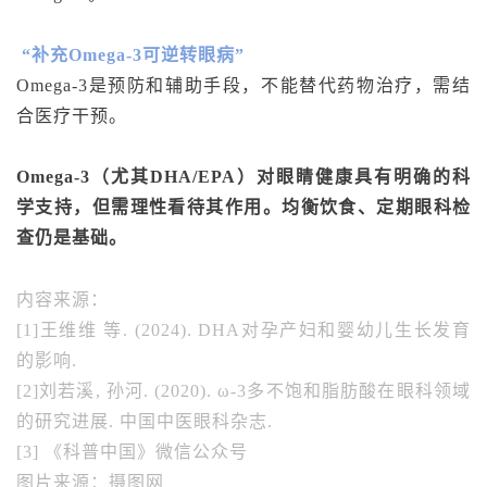
“补充Omega-3可逆转眼病”
Omega-3是预防和辅助手段，不能替代药物治疗，需结
合医疗干预。
Omega-3（尤其DHA/EPA）对眼睛健康具有明确的科
学支持，但需理性看待其作用。均衡饮食、定期眼科检
查仍是基础。
内容来源：
[1]王维维 等. (2024). DHA对孕产妇和婴幼儿生长发育
的影响.
[2]刘若溪, 孙河. (2020). ω-3多不饱和脂肪酸在眼科领域
的研究进展. 中国中医眼科杂志.
[3] 《科普中国》微信公众号
图片来源：摄图网