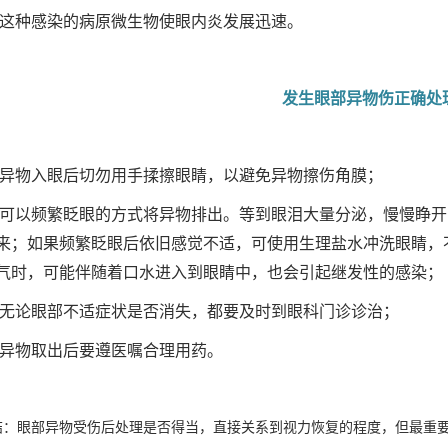
、这种感染的病原微生物使眼内炎发展迅速。
发生眼部异物伤正确处
、异物入眼后切勿用手揉擦眼睛，以避免异物擦伤角膜；
、可以频繁眨眼的方式将异物排出。等到眼泪大量分泌，慢慢睁
来；如果频繁眨眼后依旧感觉不适，可使用生理盐水冲洗眼睛，
气时，可能伴随着口水进入到眼睛中，也会引起继发性的感染；
、无论眼部不适症状是否消失，都要及时到眼科门诊诊治；
、异物取出后要遵医嘱合理用药。
结：眼部异物受伤后处理是否得当，直接关系到视力恢复的程度，但最重要