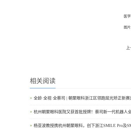
医学
图片
上
相关阅读
全龄·全视·全蔡司 | 朝聚眼科浙江区领跑屈光矫正新
杭州朝聚眼科医院又获首批授牌！蔡司新一代机器人全飞秒
杨亚波教授携杭州朝聚眼科，创下浙江SMILE Pro及SM