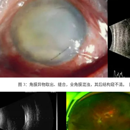
图 3：角膜异物取出、缝合，全角膜混浊，其后结构窥不清。 图