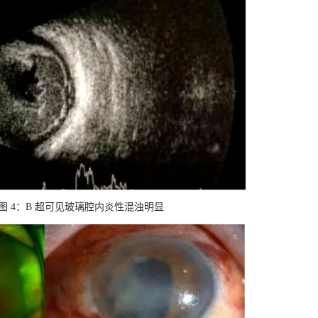
 4：B 超可见玻璃腔内炎性混浊明显