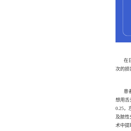
在
次的损
患
想用舌
0.2
及脓性
术中提