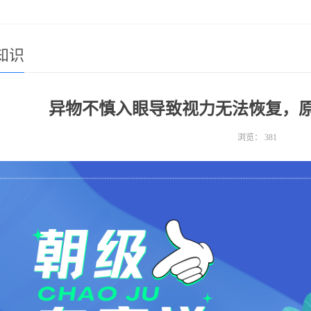
知识
异物不慎入眼导致视力无法恢复，
浏览：
381