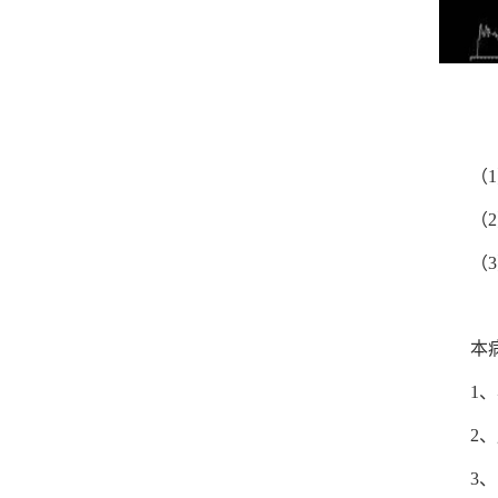
（
（
（
本
1
2
3