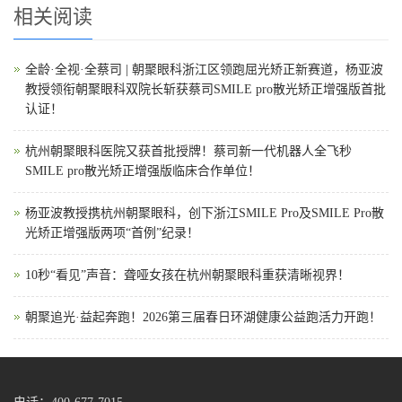
相关阅读
全龄·全视·全蔡司 | 朝聚眼科浙江区领跑屈光矫正新赛道，杨亚波
教授领衔朝聚眼科双院长斩获蔡司SMILE pro散光矫正增强版首批
认证！
杭州朝聚眼科医院又获首批授牌！蔡司新一代机器人全飞秒
SMILE pro散光矫正增强版临床合作单位！
杨亚波教授携杭州朝聚眼科，创下浙江SMILE Pro及SMILE Pro散
光矫正增强版两项“首例”纪录！
10秒“看见”声音：聋哑女孩在杭州朝聚眼科重获清晰视界！
朝聚追光·益起奔跑！2026第三届春日环湖健康公益跑活力开跑！