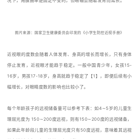
况下，角膜曲率是固定不变的，但眼轴会随着发育而延长。
图片来源：国家卫生健康委员会印发的《小学生防控近视手册》
近视眼的度数会随着人体发育、身高的增长而增长，只有身体
停止发育，近视眼才能趋于稳定。一般中国青少年，女孩15-
16岁，男孩17-18岁，身高就趋于稳定了【1】，即便后续有小
幅增长，对眼睛度数的影响也比较小了。
每个年龄孩子的远视储备量可以参考下表：如4∼5岁的儿童生
理屈光度为 150∼200度远视，则有150∼200度的远视储备，
如果此年龄段儿童的生理屈光度只有50度远视，意味着其远视